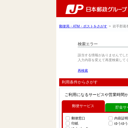
郵便局・ATM・ポストをさがす
> 岩手郡葛
検索エラー
該当する情報がありませんでし
入力内容を変えて再度検索して
再検索
利用条件からさがす
ご利用になるサービスや営業時間
郵便サービス
貯金サ
郵便窓口
内容証明
印紙
ゆうゆう