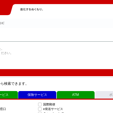
巻町
た。
ください。
から検索できます。
ービス
保険サービス
ATM
ポ
国際郵便
窓口
e発送サービス