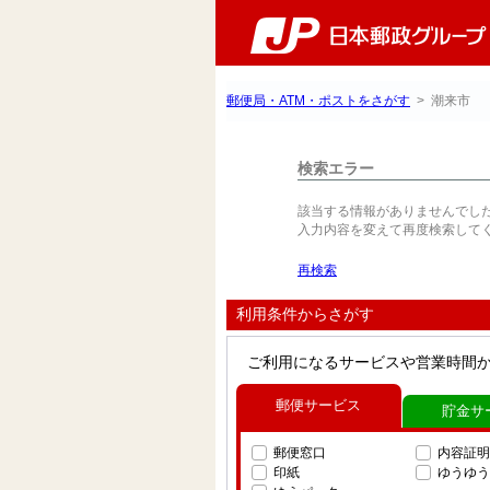
郵便局・ATM・ポストをさがす
> 潮来市
検索エラー
該当する情報がありませんでし
入力内容を変えて再度検索して
再検索
利用条件からさがす
ご利用になるサービスや営業時間
郵便サービス
貯金サ
郵便窓口
内容証明
印紙
ゆうゆう