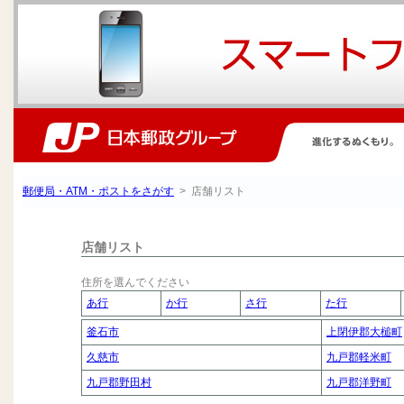
郵便局・ATM・ポストをさがす
> 店舗リスト
店舗リスト
住所を選んでください
あ行
か行
さ行
た行
釜石市
上閉伊郡大槌町
久慈市
九戸郡軽米町
九戸郡野田村
九戸郡洋野町