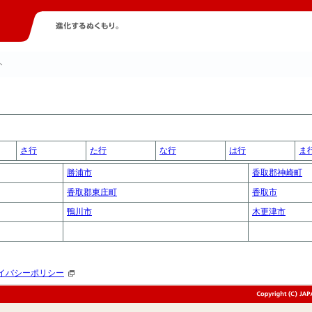
ト
さ行
た行
な行
は行
ま
勝浦市
香取郡神崎町
香取郡東庄町
香取市
鴨川市
木更津市
イバシーポリシー