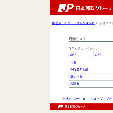
郵便局・ATM・ポストをさがす
> 店舗リス
店舗リスト
住所を選んでください
あ行
か行
柏市
香取郡多古町
鎌ケ谷市
君津市
|
検索のしかた
グループ・プラ