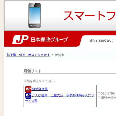
郵便局・ATM・ポストをさがす
> 伊勢市
店舗リスト
店舗を選んでください
伊勢郵便局
〒516-8799
かんぽ生命 三重支店 伊勢郵便局かんぽサ
三重県伊勢
ービス部