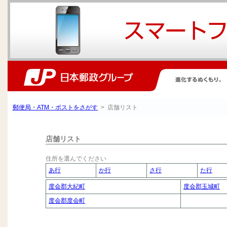
郵便局・ATM・ポストをさがす
> 店舗リスト
店舗リスト
住所を選んでください
あ行
か行
さ行
た行
度会郡大紀町
度会郡玉城町
度会郡度会町