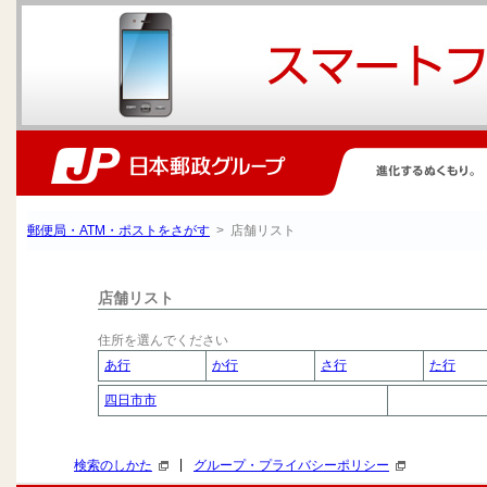
郵便局・ATM・ポストをさがす
> 店舗リスト
店舗リスト
住所を選んでください
あ行
か行
さ行
た行
四日市市
|
検索のしかた
グループ・プライバシーポリシー