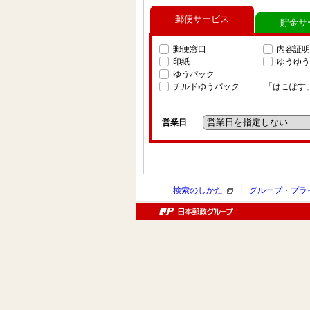
郵便サービス
貯金サ
郵便窓口
内容証明
印紙
ゆうゆう
ゆうパック
チルドゆうパック
「はこぽす
営業日
|
検索のしかた
グループ・プラ