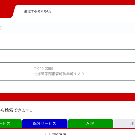
町
〒049-2399
北海道茅部郡森町御幸町１２０
から検索できます。
ービス
保険サービス
ATM
ポ