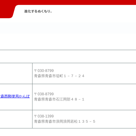
〒030-8799
青森県青森市堤町１－７－２４
〒038-8799
青森西郵便局かんぽ
青森県青森市石江岡部４８－１
〒038-1399
青森県青森市浪岡浪岡若松１３５－５