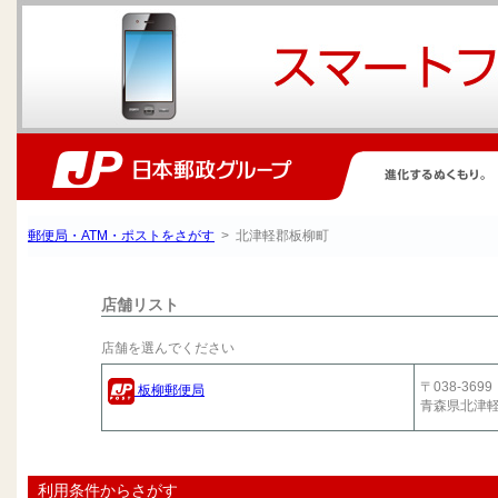
郵便局・ATM・ポストをさがす
> 北津軽郡板柳町
店舗リスト
店舗を選んでください
〒038-3699
板柳郵便局
青森県北津
利用条件からさがす