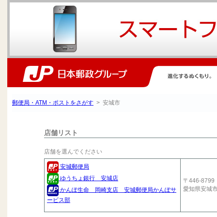
郵便局・ATM・ポストをさがす
> 安城市
店舗リスト
店舗を選んでください
安城郵便局
ゆうちょ銀行 安城店
〒446-8799
愛知県安城
かんぽ生命 岡崎支店 安城郵便局かんぽサ
ービス部