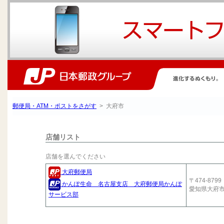
郵便局・ATM・ポストをさがす
> 大府市
店舗リスト
店舗を選んでください
大府郵便局
〒474-8799
かんぽ生命 名古屋支店 大府郵便局かんぽ
愛知県大府
サービス部