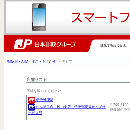
郵便局・ATM・ポストをさがす
> 伊予市
店舗リスト
店舗を選んでください
伊予郵便局
〒799-3199
かんぽ生命 松山支店 伊予郵便局かんぽサ
愛媛県伊予
ービス部