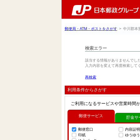
郵便局・ATM・ポストをさがす
> 中川郡本
検索エラー
該当する情報がありませんでし
入力内容を変えて再度検索して
再検索
利用条件からさがす
ご利用になるサービスや営業時間
郵便サービス
貯金サ
郵便窓口
内容証明
印紙
ゆうゆう