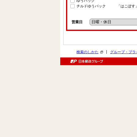
ゆうパック
チルドゆうパック
「はこぽす
営業日
|
検索のしかた
グループ・プラ