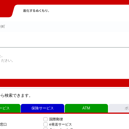
別町
た。
ください。
から検索できます。
ービス
保険サービス
ATM
ポ
国際郵便
窓口
e発送サービス