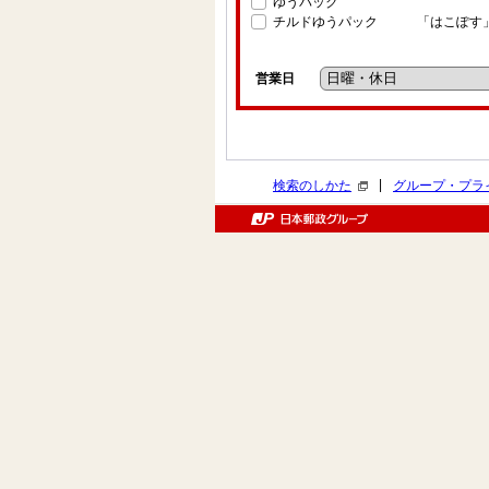
ゆうパック
チルドゆうパック
「はこぽす
営業日
|
検索のしかた
グループ・プラ