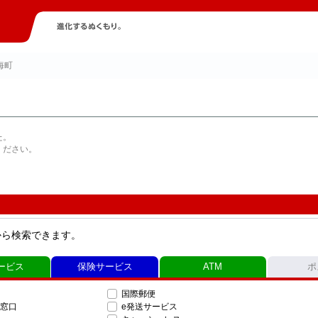
海町
た。
ください。
から検索できます。
ービス
保険サービス
ATM
ポ
国際郵便
窓口
e発送サービス