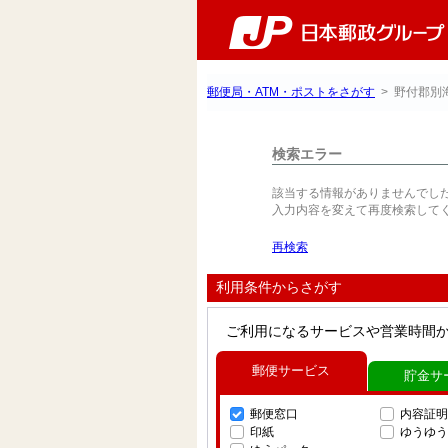
郵便局・ATM・ポストをさがす
> 野付郡別
検索エラー
該当する情報がありませんでし
入力内容を変えて再度検索して
再検索
利用条件からさがす
ご利用になるサービスや営業時間
郵便サービス
貯金サ
郵便窓口
内容証明
印紙
ゆうゆう