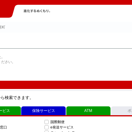
尾町
た。
ください。
から検索できます。
ービス
保険サービス
ATM
ポ
国際郵便
窓口
e発送サービス