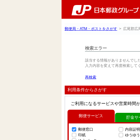
郵便局・ATM・ポストをさがす
> 広尾郡広
検索エラー
該当する情報がありませんでし
入力内容を変えて再度検索して
再検索
利用条件からさがす
ご利用になるサービスや営業時間
郵便サービス
貯金サ
郵便窓口
内容証明
印紙
ゆうゆう