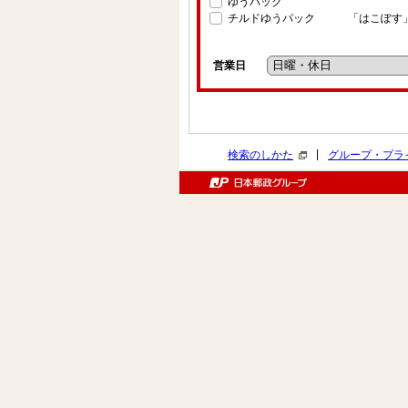
ゆうパック
チルドゆうパック
「はこぽす
営業日
|
検索のしかた
グループ・プラ