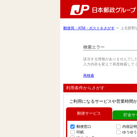
郵便局・ATM・ポストをさがす
> 上北郡野
検索エラー
該当する情報がありませんでし
入力内容を変えて再度検索して
再検索
利用条件からさがす
ご利用になるサービスや営業時間
郵便サービス
貯金サ
郵便窓口
内容証明
印紙
ゆうゆう