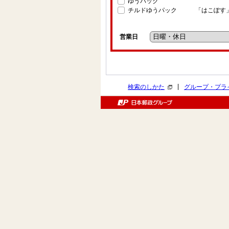
ゆうパック
チルドゆうパック
「はこぽす
営業日
|
検索のしかた
グループ・プラ