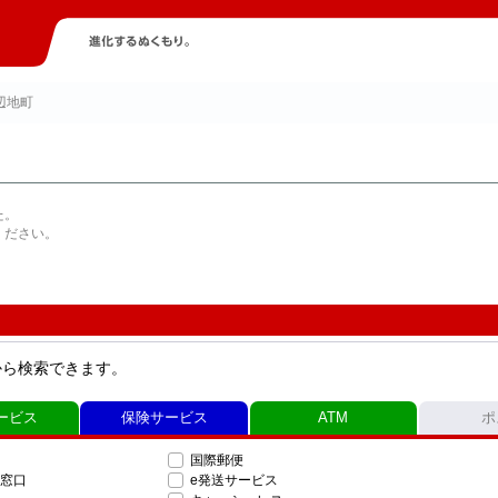
辺地町
た。
ください。
から検索できます。
ービス
保険サービス
ATM
ポ
国際郵便
窓口
e発送サービス