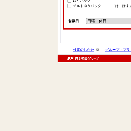
ゆうパック
チルドゆうパック
「はこぽす
営業日
|
検索のしかた
グループ・プラ