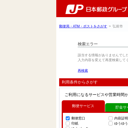
郵便局・ATM・ポストをさがす
> 弘前市
検索エラー
該当する情報がありませんでし
入力内容を変えて再度検索して
再検索
利用条件からさがす
ご利用になるサービスや営業時間
郵便サービス
貯金サ
郵便窓口
内容証明
印紙
ゆうゆう