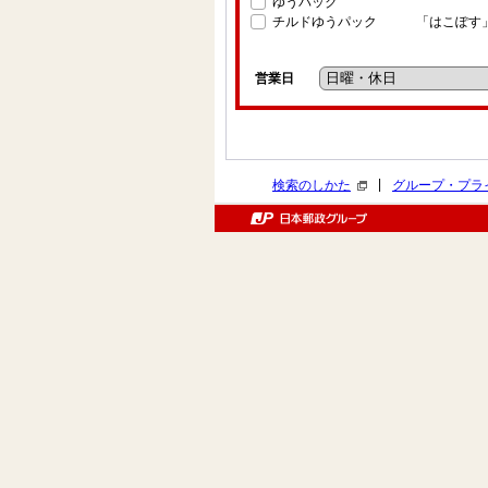
ゆうパック
チルドゆうパック
「はこぽす
営業日
|
検索のしかた
グループ・プラ