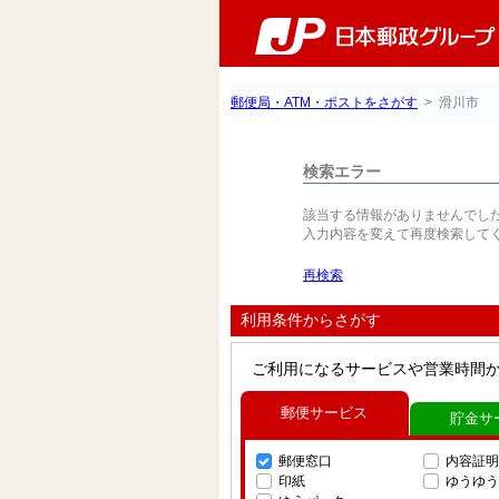
郵便局・ATM・ポストをさがす
> 滑川市
検索エラー
該当する情報がありませんでし
入力内容を変えて再度検索して
再検索
利用条件からさがす
ご利用になるサービスや営業時間
郵便サービス
貯金サ
郵便窓口
内容証明
印紙
ゆうゆう