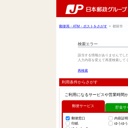
郵便局・ATM・ポストをさがす
> 都留市
検索エラー
該当する情報がありませんでし
入力内容を変えて再度検索して
再検索
利用条件からさがす
ご利用になるサービスや営業時間
郵便サービス
貯金サ
郵便窓口
内容証明
印紙
ゆうゆう