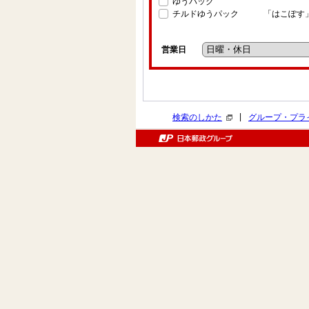
ゆうパック
チルドゆうパック
「はこぽす
営業日
|
検索のしかた
グループ・プラ