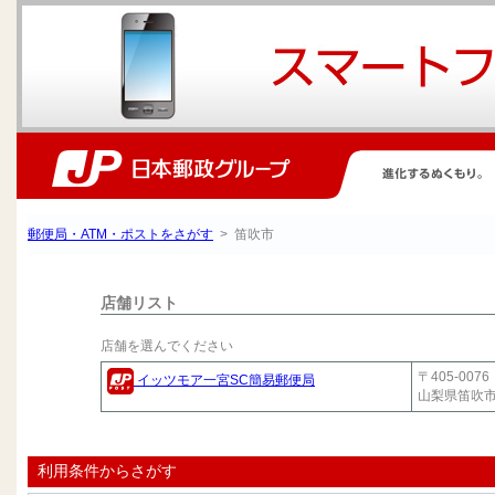
郵便局・ATM・ポストをさがす
> 笛吹市
店舗リスト
店舗を選んでください
〒405-0076
イッツモア一宮SC簡易郵便局
山梨県笛吹
利用条件からさがす