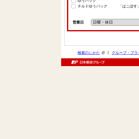
ゆうパック
チルドゆうパック
「はこぽす
営業日
|
検索のしかた
グループ・プラ