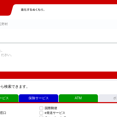
忍野村
た。
ください。
から検索できます。
ービス
保険サービス
ATM
ポ
国際郵便
窓口
e発送サービス