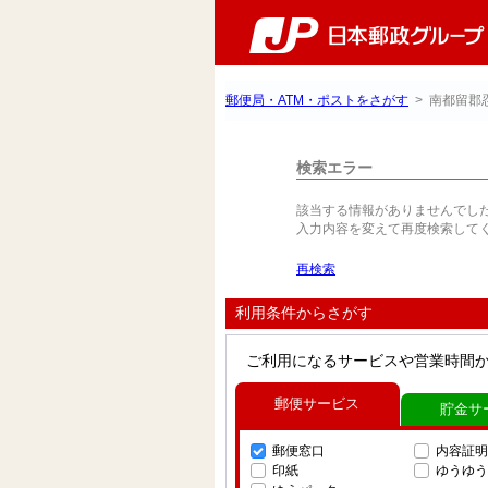
郵便局・ATM・ポストをさがす
> 南都留郡
検索エラー
該当する情報がありませんでし
入力内容を変えて再度検索して
再検索
利用条件からさがす
ご利用になるサービスや営業時間
郵便サービス
貯金サ
郵便窓口
内容証明
印紙
ゆうゆう