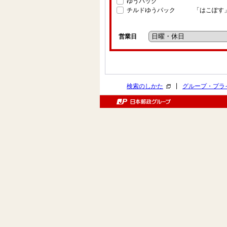
ゆうパック
チルドゆうパック
「はこぽす
営業日
|
検索のしかた
グループ・プラ