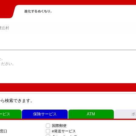
豊丘村
た。
ください。
から検索できます。
ービス
保険サービス
ATM
ポ
国際郵便
窓口
e発送サービス