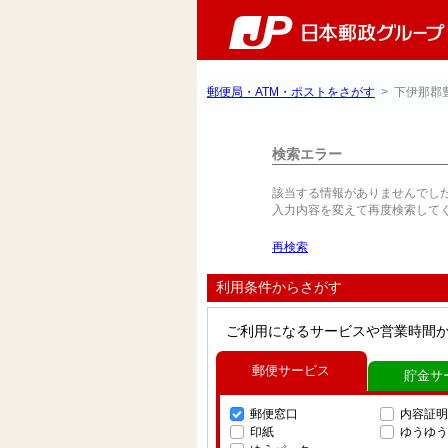
郵便局・ATM・ポストをさがす
> 下伊那郡
検索エラー
該当する情報がありませんでし
入力内容を変えて再度検索して
再検索
利用条件からさがす
ご利用になるサービスや営業時間
郵便サービス
貯金サ
郵便窓口
内容証明
印紙
ゆうゆう