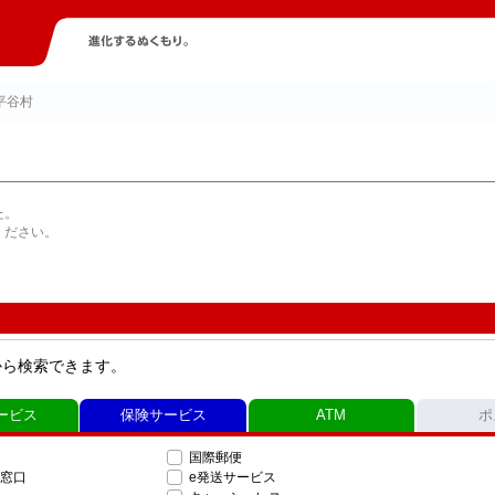
平谷村
た。
ください。
から検索できます。
ービス
保険サービス
ATM
ポ
国際郵便
窓口
e発送サービス