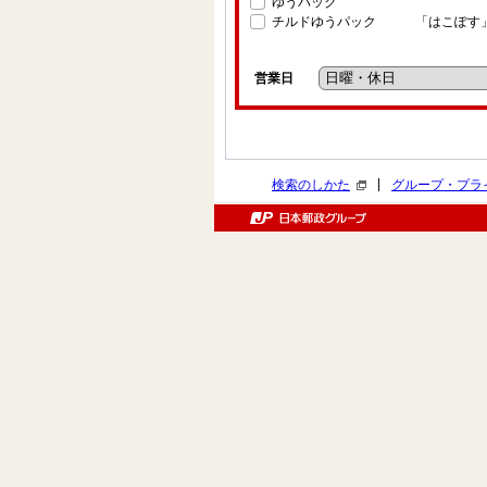
ゆうパック
チルドゆうパック
「はこぽす
営業日
|
検索のしかた
グループ・プラ