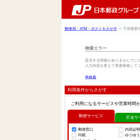
郵便局・ATM・ポストをさがす
> 下伊那郡
検索エラー
該当する情報がありませんでし
入力内容を変えて再度検索して
再検索
利用条件からさがす
ご利用になるサービスや営業時間
郵便サービス
貯金サ
郵便窓口
内容証明
印紙
ゆうゆう