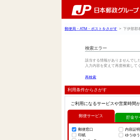
郵便局・ATM・ポストをさがす
> 下伊那郡
検索エラー
該当する情報がありませんでし
入力内容を変えて再度検索して
再検索
利用条件からさがす
ご利用になるサービスや営業時間
郵便サービス
貯金サ
郵便窓口
内容証明
印紙
ゆうゆう