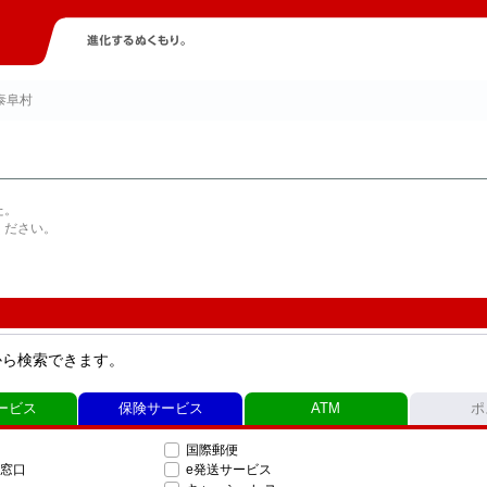
泰阜村
た。
ください。
から検索できます。
ービス
保険サービス
ATM
ポ
国際郵便
窓口
e発送サービス