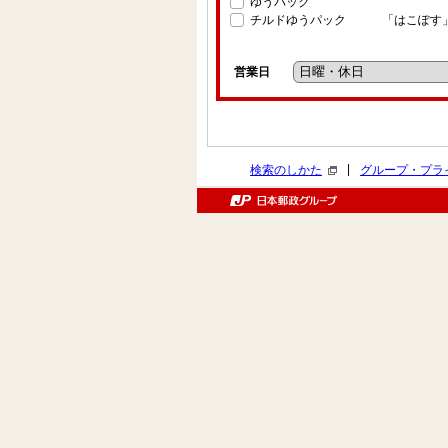
ゆうパック
チルドゆうパック
「はこぽす
営業日
|
検索のしかた
グループ・プラ