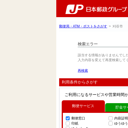
郵便局・ATM・ポストをさがす
> 刈谷市
検索エラー
該当する情報がありませんでし
入力内容を変えて再度検索して
再検索
利用条件からさがす
ご利用になるサービスや営業時間
郵便サービス
貯金サ
郵便窓口
内容証明
印紙
ゆうゆう