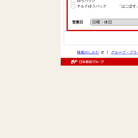
ゆうパック
チルドゆうパック
「はこぽす
営業日
|
検索のしかた
グループ・プラ