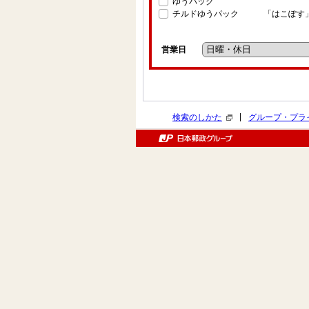
ゆうパック
チルドゆうパック
「はこぽす
営業日
|
検索のしかた
グループ・プラ