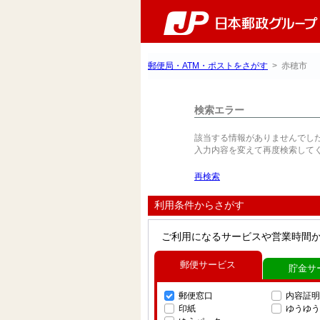
郵便局・ATM・ポストをさがす
> 赤穂市
検索エラー
該当する情報がありませんでし
入力内容を変えて再度検索して
再検索
利用条件からさがす
ご利用になるサービスや営業時間
郵便サービス
貯金サ
郵便窓口
内容証明
印紙
ゆうゆう