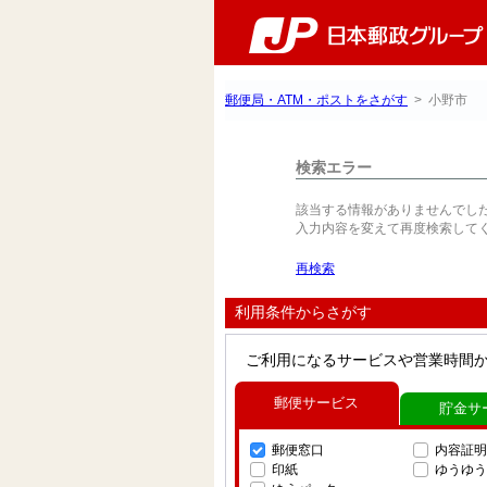
郵便局・ATM・ポストをさがす
> 小野市
検索エラー
該当する情報がありませんでし
入力内容を変えて再度検索して
再検索
利用条件からさがす
ご利用になるサービスや営業時間
郵便サービス
貯金サ
郵便窓口
内容証明
印紙
ゆうゆう