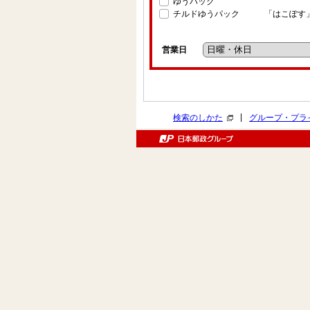
ゆうパック
チルドゆうパック
「はこぽす
営業日
|
検索のしかた
グループ・プラ