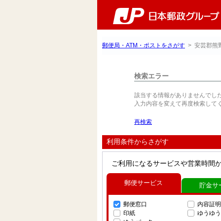
郵便局・ATM・ポストをさがす
> 安芸郡熊
検索エラー
該当する情報がありませんでし
入力内容を変えて再度検索して
再検索
利用条件からさがす
ご利用になるサービスや営業時間
郵便サービス
貯金サ
郵便窓口
内容証明
印紙
ゆうゆう