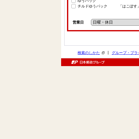
ゆうパック
チルドゆうパック
「はこぽす
営業日
|
検索のしかた
グループ・プラ