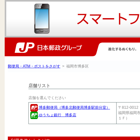
郵便局・ATM・ポストをさがす
> 福岡市博多区
店舗リスト
店舗を選んでください
〒812-0012
博多郵便局（博多北郵便局博多駅前分室）
福岡県福岡
ゆうちょ銀行 博多店
１Ｆ）