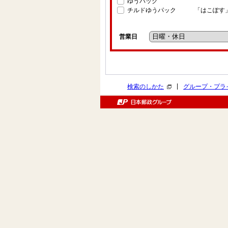
ゆうパック
チルドゆうパック
「はこぽす
営業日
|
検索のしかた
グループ・プラ