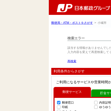
郵便局・ATM・ポストをさがす
> 小城市
検索エラー
該当する情報がありませんでし
入力内容を変えて再度検索して
再検索
利用条件からさがす
ご利用になるサービスや営業時間
郵便サービス
貯金サ
郵便窓口
内容証明
印紙
ゆうゆう