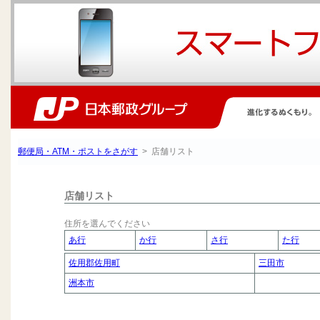
郵便局・ATM・ポストをさがす
> 店舗リスト
店舗リスト
住所を選んでください
あ行
か行
さ行
た行
佐用郡佐用町
三田市
洲本市