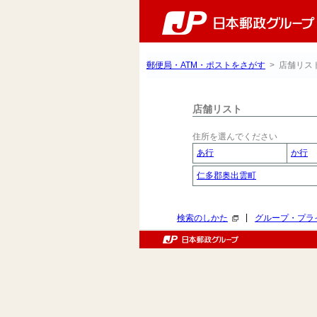
郵便局・ATM・ポストをさがす
> 店舗リス
店舗リスト
住所を選んでください
あ行
か行
仁多郡奥出雲町
|
検索のしかた
グループ・プラ