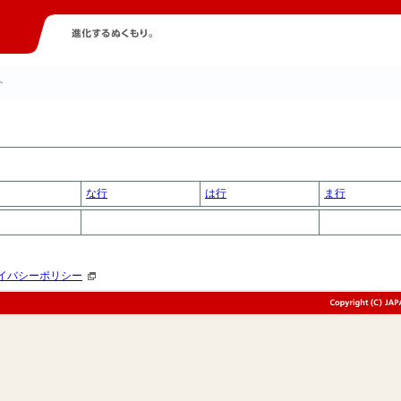
ト
な行
は行
ま行
イバシーポリシー