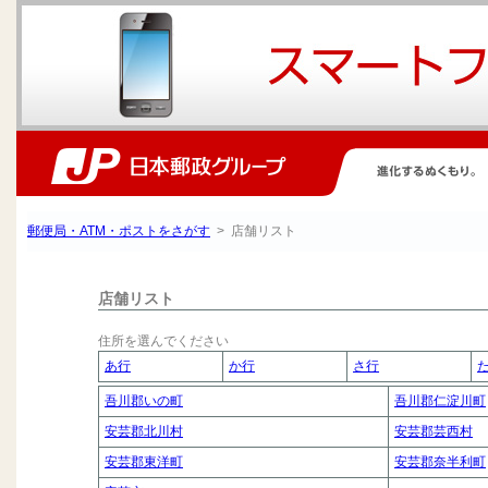
郵便局・ATM・ポストをさがす
> 店舗リスト
店舗リスト
住所を選んでください
あ行
か行
さ行
吾川郡いの町
吾川郡仁淀川町
安芸郡北川村
安芸郡芸西村
安芸郡東洋町
安芸郡奈半利町