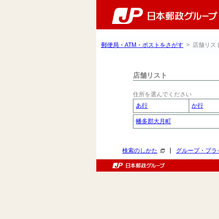
郵便局・ATM・ポストをさがす
> 店舗リス
店舗リスト
住所を選んでください
あ行
か行
幡多郡大月町
|
検索のしかた
グループ・プラ