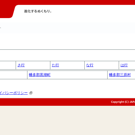
ト
さ行
た行
な行
は行
幡多郡黒潮町
幡多郡三原村
イバシーポリシー