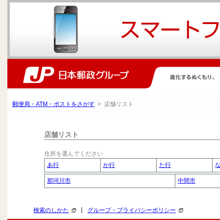
郵便局・ATM・ポストをさがす
> 店舗リスト
店舗リスト
住所を選んでください
あ行
か行
た行
那珂川市
中間市
|
検索のしかた
グループ・プライバシーポリシー