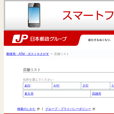
郵便局・ATM・ポストをさがす
> 店舗リスト
店舗リスト
住所を選んでください
あ行
か行
さ行
多久市
武雄市
|
検索のしかた
グループ・プライバシーポリシー