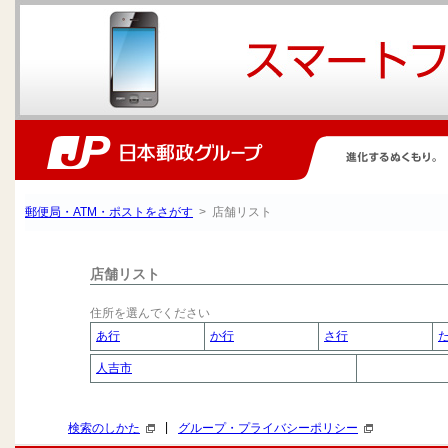
郵便局・ATM・ポストをさがす
> 店舗リスト
店舗リスト
住所を選んでください
あ行
か行
さ行
人吉市
|
検索のしかた
グループ・プライバシーポリシー