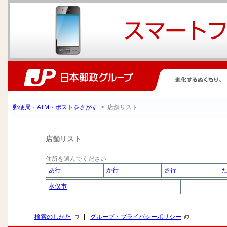
郵便局・ATM・ポストをさがす
> 店舗リスト
店舗リスト
住所を選んでください
あ行
か行
さ行
水俣市
|
検索のしかた
グループ・プライバシーポリシー