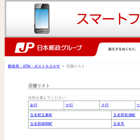
郵便局・ATM・ポストをさがす
> 店舗リスト
店舗リスト
住所を選んでください
あ行
か行
さ行
玉名郡玉東町
玉名郡長洲町
玉名郡南関町
玉名市