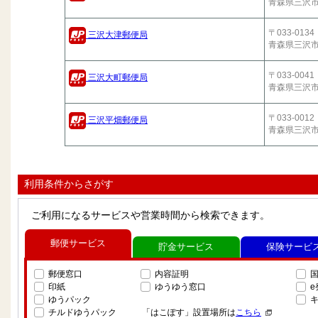
青森県三沢
〒033-0134
三沢大津郵便局
青森県三沢
〒033-0041
三沢大町郵便局
青森県三沢
〒033-0012
三沢平畑郵便局
青森県三沢
利用条件からさがす
ご利用になるサービスや営業時間から検索できます。
郵便サービス
貯金サービス
保険サービ
郵便窓口
内容証明
印紙
ゆうゆう窓口
ゆうパック
チルドゆうパック
「はこぽす」設置場所は
こちら