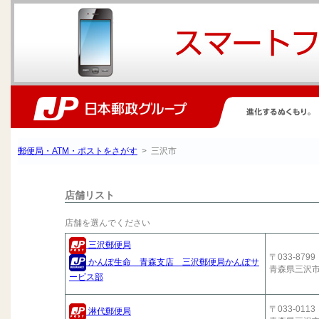
郵便局・ATM・ポストをさがす
> 三沢市
店舗リスト
店舗を選んでください
三沢郵便局
〒033-8799
かんぽ生命 青森支店 三沢郵便局かんぽサ
青森県三沢
ービス部
〒033-0113
淋代郵便局