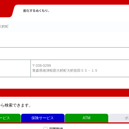
大鰐町
〒038-0299
青森県南津軽郡大鰐町大鰐前田５５－１５
から検索できます。
ービス
保険サービス
ATM
ポ