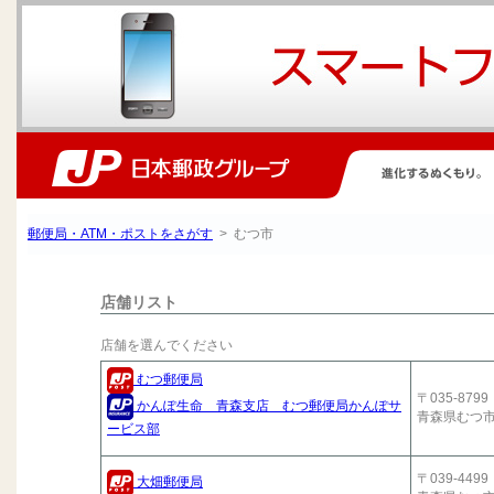
郵便局・ATM・ポストをさがす
> むつ市
店舗リスト
店舗を選んでください
むつ郵便局
〒035-8799
かんぽ生命 青森支店 むつ郵便局かんぽサ
青森県むつ
ービス部
〒039-4499
大畑郵便局