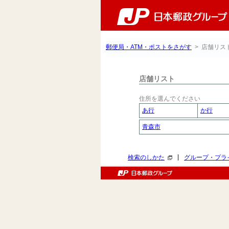
郵便局・ATM・ポストをさがす
> 店舗リス
店舗リスト
住所を選んでください
あ行
か行
青森市
|
検索のしかた
グループ・プラ