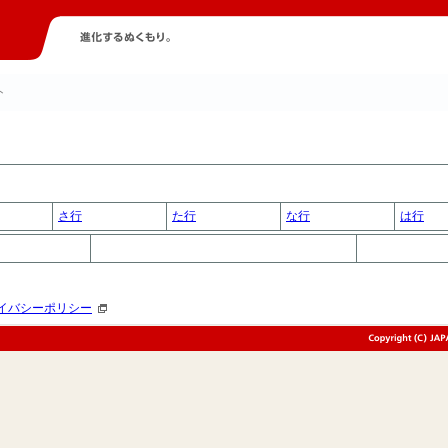
ト
さ行
た行
な行
は行
イバシーポリシー