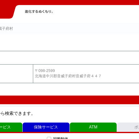
威子府村
〒098-2599
北海道中川郡音威子府村音威子府４４７
から検索できます。
ービス
保険サービス
ATM
ポ