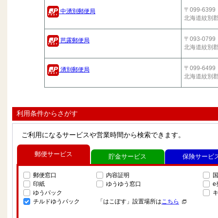
〒099-6399
中湧別郵便局
北海道紋別
〒093-0799
芭露郵便局
北海道紋別
〒099-6499
湧別郵便局
北海道紋別
利用条件からさがす
ご利用になるサービスや営業時間から検索できます。
郵便サービス
貯金サービス
保険サービ
郵便窓口
内容証明
印紙
ゆうゆう窓口
ゆうパック
チルドゆうパック
「はこぽす」設置場所は
こちら