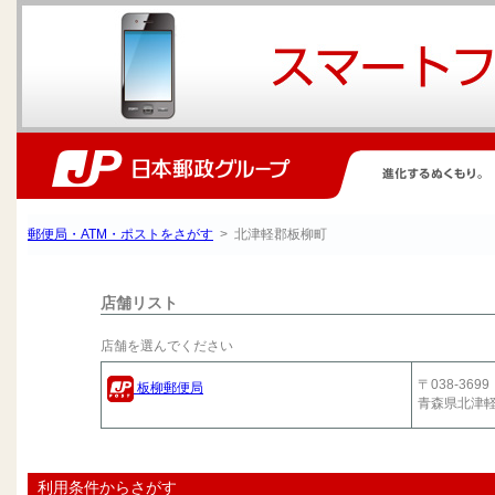
郵便局・ATM・ポストをさがす
> 北津軽郡板柳町
店舗リスト
店舗を選んでください
〒038-3699
板柳郵便局
青森県北津
利用条件からさがす