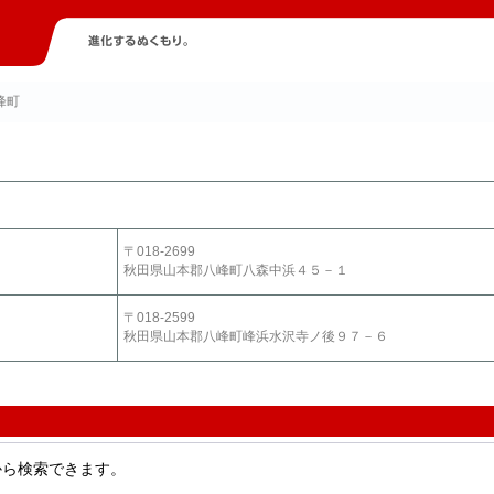
峰町
〒018-2699
秋田県山本郡八峰町八森中浜４５－１
〒018-2599
秋田県山本郡八峰町峰浜水沢寺ノ後９７－６
から検索できます。