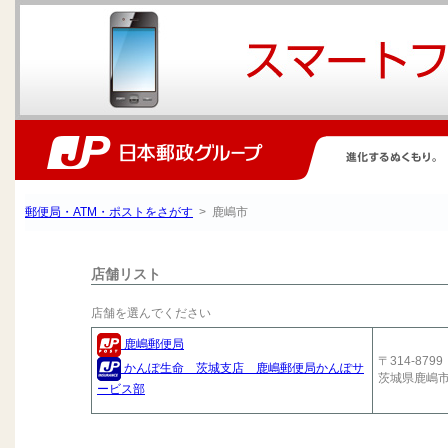
郵便局・ATM・ポストをさがす
> 鹿嶋市
店舗リスト
店舗を選んでください
鹿嶋郵便局
〒314-8799
かんぽ生命 茨城支店 鹿嶋郵便局かんぽサ
茨城県鹿嶋
ービス部